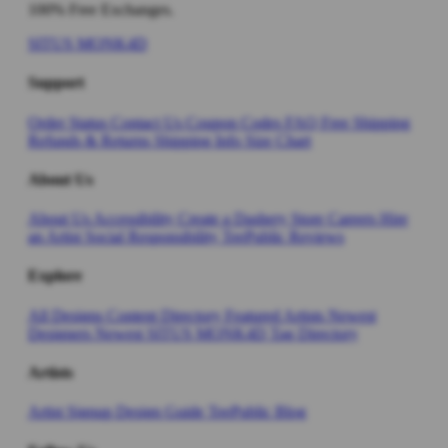
100% Free Exchanges.
SITUS MONK4D
Support
Order Status
Contact Us
Coupon Codes
FAQ
Free Shipping
Refunds & Returns
Shipping Info
Size Chart
About Us
About Us
Accessibility
Create a Dashery Store
Careers
Hire
an Artist
Social Responsibility
TeePublic Reviews
Explore
All Designs
Content Directory
Featured Artists
Newest
Designers
Newest SITUS MONK4D
Tag Directory
Artists
Artist Signup
Design Guide
TeePublic Blog