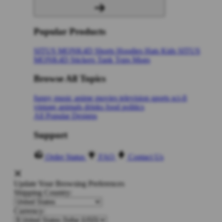
Popular Products
SITUS MONK4D
Shorts
Hoodies
Hats
Kids SITUS
MONK4D
Stickers
Tank Tops
Mugs
Browse All Topics
funny
music
anime
movies
television
sports
sci-fi
vintage
animals
drinks
food
politics
All Popular Designs
Support
Order Status
FAQ
Contact Us
Update Your Browsing Preferences
Shipping Country:
Currency: