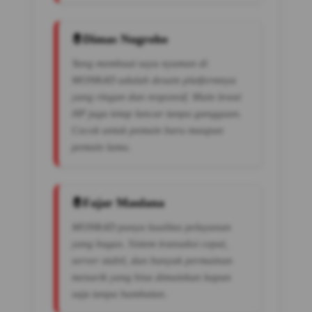
Dimas Nugroho
Yang membuat saya nyaman di
MONK4D adalah desain platformnya
yang ringan dan responsif. Main lewat
HP juga tetap lancar tanpa gangguan.
Cocok untuk pemain baru maupun
pemain lama.
Fajar Maulana
MONK4D punya kualitas pelayanan
yang bagus. Sistem transaksi cepat,
server stabil, dan banyak permainan
menarik yang bisa dimainkan kapan
saja tanpa hambatan.