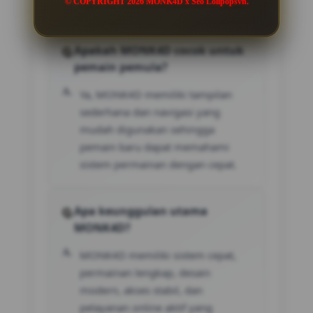
© COPYRIGHT 2026 MONK4D x Seo Lolipopsvn.
nyaman dibanding platform biasa.
Apakah MONK4D cocok untuk
pemain pemula?
Ya, MONK4D memiliki tampilan
sederhana dan navigasi yang
mudah digunakan sehingga
pemain baru dapat memahami
sistem permainan dengan cepat.
Apa keunggulan utama
MONK4D?
MONK4D memiliki sistem cepat,
permainan lengkap, desain
modern, akses stabil, dan
pelayanan online aktif yang