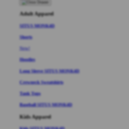
Adult Apparel
SITUS MONK4D
Shorts
New!
Hoodies
Long Sleeve SITUS MONK4D
Crewneck Sweatshirts
Tank Tops
Baseball SITUS MONK4D
Kids Apparel
Kids SITUS MONK4D