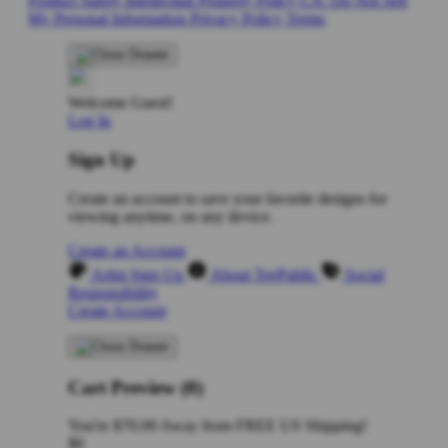
Product Safety
Intellectual Property Policy
CA: Do Not Sell
My Personal Information
Privacy Policy
Terms
Welcome Guest!
Log In
Sign Up
Create an account to save your favorite designs for
viewing anytime, on any device.
Create an Account
Artist Sign Up
About TeePublic
Social
Responsibility
Create Account
Cart Preview (0)
You're
$70.00
Away from
FREE US Shipping!
$0